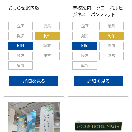
おしらせ案内版
学校案内 グローバルビ
ジネス パンフレット
企画
編集
企画
編集
撮影
制作
撮影
制作
印刷
設置
印刷
設置
設営
運営
設営
運営
広報
広報
詳細を見る
詳細を見る