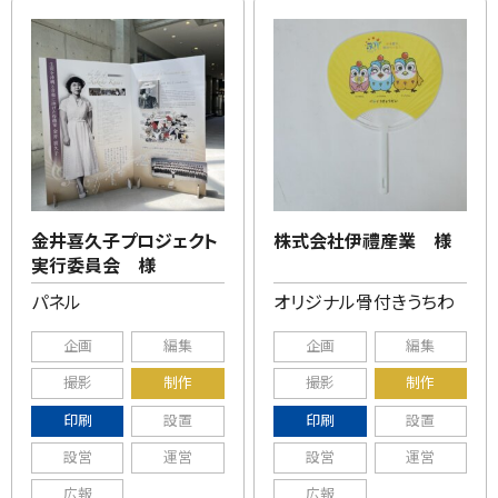
金井喜久子プロジェクト
株式会社伊禮産業 様
実行委員会 様
パネル
オリジナル骨付きうちわ
企画
編集
企画
編集
撮影
制作
撮影
制作
印刷
設置
印刷
設置
設営
運営
設営
運営
広報
広報