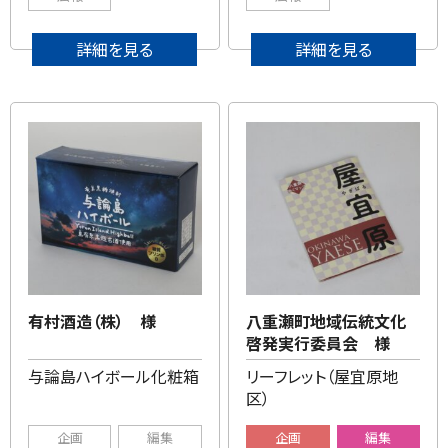
詳細を見る
詳細を見る
有村酒造（株） 様
八重瀬町地域伝統文化
啓発実行委員会 様
与論島ハイボール化粧箱
リーフレット（屋宜原地
区）
企画
編集
企画
編集