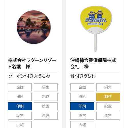
株式会社ラグーンリゾー
沖縄綜合警備保障株式
ト名護 様
会社 様
クーポン付き丸うちわ
骨付きうちわ
企画
編集
企画
編集
撮影
制作
撮影
制作
印刷
設置
印刷
設置
設営
運営
設営
運営
広報
広報