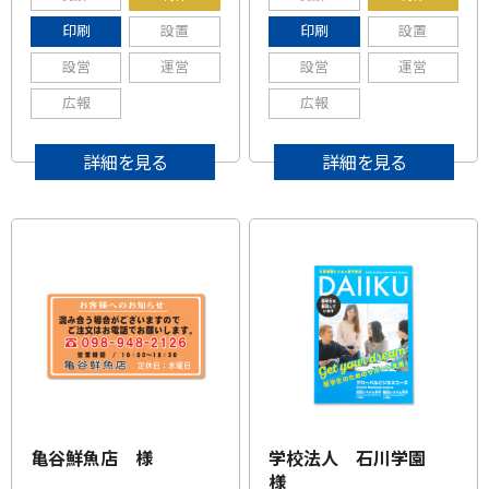
印刷
設置
印刷
設置
設営
運営
設営
運営
広報
広報
詳細を見る
詳細を見る
亀谷鮮魚店 様
学校法人 石川学園
様