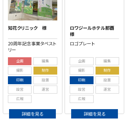
知花クリニック 様
ロワジールホテル那覇
様
20周年記念事業タペスト
ロゴプレート
リー
企画
編集
企画
編集
撮影
制作
撮影
制作
印刷
設置
印刷
設置
設営
運営
設営
運営
広報
広報
詳細を見る
詳細を見る