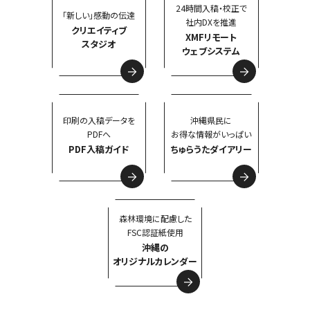
24時間入稿・校正で
「新しい」感動の伝達
社内DXを推進
クリエイティブ
XMFリモート
スタジオ
ウェブシステム
印刷の入稿データを
沖縄県民に
PDFへ
お得な情報がいっぱい
PDF入稿ガイド
ちゅらうたダイアリー
森林環境に配慮した
FSC認証紙使用
沖縄の
オリジナルカレンダー