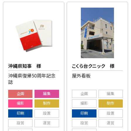
沖縄県知事 様
こくら台クニック 様
沖縄県復帰50周年記念
屋外看板
誌
企画
編集
企画
編集
撮影
制作
撮影
制作
印刷
設置
印刷
設置
設営
運営
設営
運営