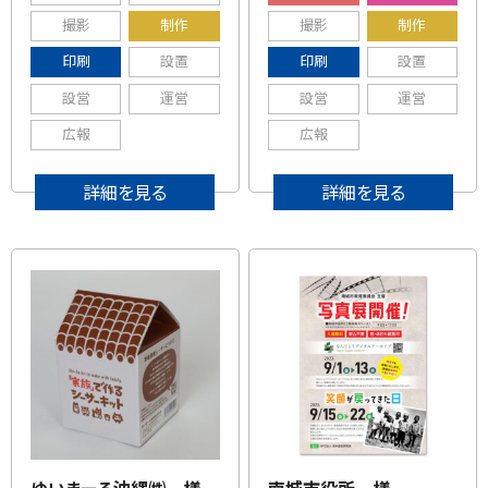
撮影
制作
撮影
制作
印刷
設置
印刷
設置
設営
運営
設営
運営
広報
広報
詳細を見る
詳細を見る
ゆいまーる沖縄㈱ 様
南城市役所 様