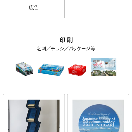
広告
印 刷
名刺／チラシ／パッケージ等