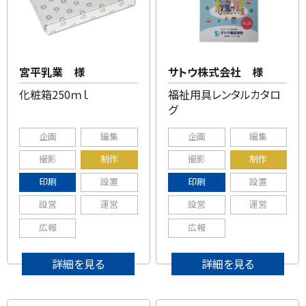
宮平乳業 様
サトウ株式会社 様
化粧箱250ｍｌ
福祉用具レンタルカタロ
グ
企画
編集
企画
編集
撮影
制作
撮影
制作
印刷
設置
印刷
設置
設営
運営
設営
運営
広報
広報
詳細を見る
詳細を見る