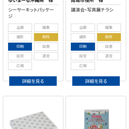
シーサーキットパッケー
講演会・写真展チラシ
ジ
企画
編集
企画
編集
撮影
制作
撮影
制作
印刷
設置
印刷
設置
設営
運営
設営
運営
広報
広報
詳細を見る
詳細を見る