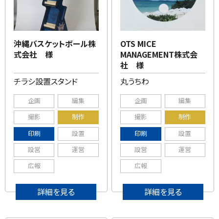
沖縄バスケットボール株
OTS MICE
式会社 様
MANAGEMENT株式会
社 様
チラシ設置スタンド
丸うちわ
企画
編集
企画
編集
撮影
制作
撮影
制作
印刷
設置
印刷
設置
設営
運営
設営
運営
広報
広報
詳細を見る
詳細を見る