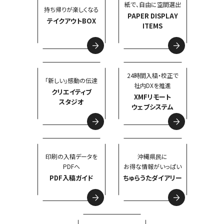
紙で、自由に空間選出
持ち帰りが楽しくなる
e-mail:info-web@marumasa-printing.com
PAPER DISPLAY
テイクアウトBOX
（7）お問い合わせにおいて必須事項を提供頂けない場合は、弊
ITEMS
社からのご回答が出来ない場合があります。
（8）本サービスでは、お客様のコンピュータにクッキ（Cookie）
と呼ぶ情報をブラウザーに送り、これにアクセスする場合があり
24時間入稿・校正で
ます。クッキーは、お客様により良いサービスを提供するために
「新しい」感動の伝達
社内DXを推進
クリエイティブ
のみに使用いたします。なお、クッキーの受け入れをご希望さ
XMFリモート
スタジオ
ウェブシステム
れない場合は、ブラウザーの設定で変更いただけます。ただし、
その場合は、一部サービスを受けられない場合がありますの
で、ご了承ください。
印刷の入稿データを
沖縄県民に
個人情報の取扱いに関する問合せ先
PDFへ
お得な情報がいっぱい
丸正印刷株式会社
PDF入稿ガイド
ちゅらうたダイアリー
個人情報保護管理者 総務部 玉井正彦
電話098-835-8181 e-mail:info-web@marumasa-
printing.com