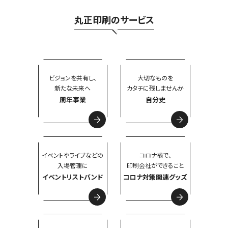
のいずれかでご連絡ください。ご本人自身の個人情報について
丸正印刷のサービス
のみ、開示、内容訂正、追加または削除、利用の停止、消去及び
第三者への提供の停止、のご請求が可能です。なお、開示等の
ご請求に際しては、ご本人または代理人であることを確認する
ため、氏名、住所、電話番号等を確認させていただきます。
ビジョンを共有し、
大切なものを
また、ご請求に応じられない合理的な理由がある場合には、速
新たな未来へ
カタチに残しませんか
やかにその旨をご説明いたします。
周年事業
自分史
さらに、当社は個人情報を第三者に提供した場合には、個人情
報保護法その他の法令に基づき、当該提供に関する記録を作
成し、適切に保存いたします。
ご本人から当該第三者提供に関する記録の開示を求められた
イベントやライブなどの
コロナ禍で、
入場管理に
印刷会社ができること
場合には、法令に定める範囲において、遅滞なく対応いたしま
イベントリストバンド
コロナ対策関連グッズ
す。
苦情・相談・開示担当窓口：丸正印刷株式会社 玉井 正彦
（たまい まさひこ）
TEL（098）835-8181 FAX（098）835-8184