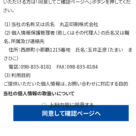
いただける方は「同意してご確認ページへ」ボタンを押してくだ
さい。
（1）当社の名称又は氏名 丸正印刷株式会社
（2）個人情報保護管理者（若しくはその代理人）の氏名又は職
名、所属及び連絡先
住所：西原町小那覇1215番地 氏名：玉井正彦（たまい ま
さひこ）
電話：098-835-8181 FAX：098-835-8184
（3）利用目的
ご提供いただいた個人情報は、お問い合わせに対応する目的
のみに使用し、お客様本人の事前許可なしに下記以外の目的
当社の個人情報の取扱いについて
で使用することは一切ございません。
上記内容に同意する
（4）個人情報を第三者に提供することはありません
（5）個人情報の取扱いの委託を行うことはありません
（6）当社で保有する個人情報の開示等のご請求は、「丸正印刷
個人情報苦情相談窓口」まで、電話、ファクシミリ、電子メール