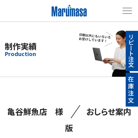
制作実績
／
亀谷鮮魚店 様
おしらせ案内
版