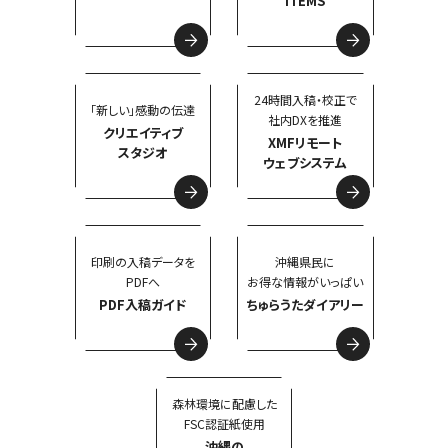
ITEMS
24時間入稿・校正で
「新しい」感動の伝達
社内DXを推進
クリエイティブ
XMFリモート
スタジオ
ウェブシステム
印刷の入稿データを
沖縄県民に
PDFへ
お得な情報がいっぱい
PDF入稿ガイド
ちゅらうたダイアリー
森林環境に配慮した
FSC認証紙使用
沖縄の