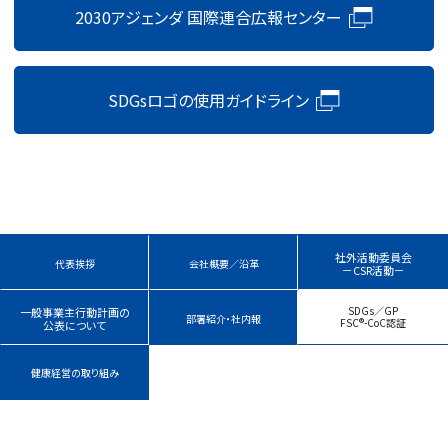
2030アジェンダ 国際連合広報センター
SDGsロゴの使用ガイドライン
社外活動委員会
代表挨拶
会社概要／沿革
－CSR活動－
SDGs／GP
一般事業主行動計画の
部署紹介・社内報
FSC®-CoC認証
公表について
健康経営の取り組み