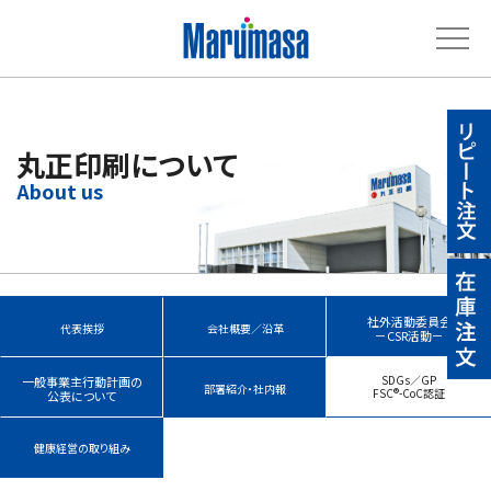
丸正印刷について
社外活動委員会
代表挨拶
会社概要／沿革
－CSR活動－
SDGs／GP
一般事業主行動計画の
部署紹介・社内報
FSC®-CoC認証
公表について
健康経営の取り組み