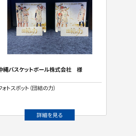
沖縄バスケットボール株式会社 様
南島酒
フォトスポット（団結の力）
泡盛百
詳細を見る