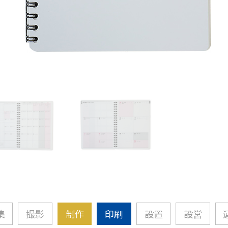
集
撮影
制作
印刷
設置
設営