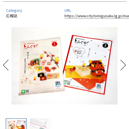
Category
URL
広報誌
https://www.city.tomigusuku.lg.jp/m