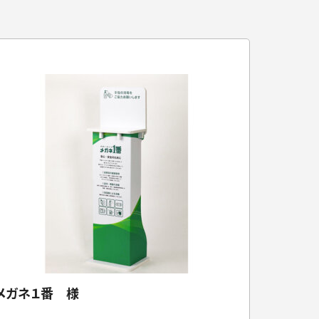
メガネ１番 様
有村酒