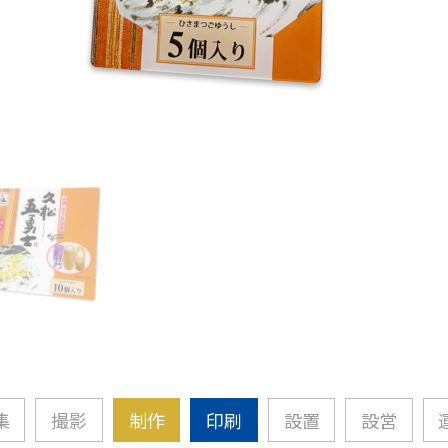
集
撮影
制作
印刷
設置
設営