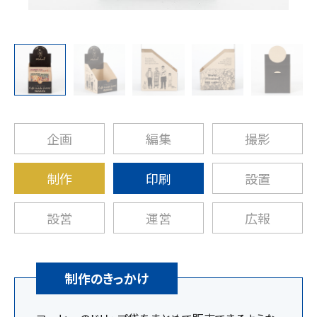
企画
編集
撮影
制作
印刷
設置
設営
運営
広報
制作のきっかけ