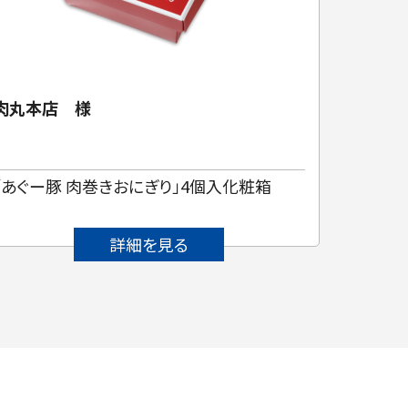
肉丸本店 様
ガラス
「あぐー豚 肉巻きおにぎり」4個入化粧箱
蓋・身
詳細を見る