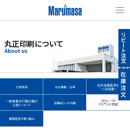
丸正印刷について
社外活動委員会
代表挨拶
会社概要／沿革
－CSR活動－
SDGs／GP
一般事業主行動計画の
部署紹介・社内報
FSC®-CoC認証
公表について
健康経営の取り組み