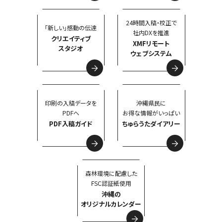
24時間入稿・校正で
「新しい」感動の伝達
社内DXを推進
クリエイティブ
XMFリモート
スタジオ
ウェブシステム
印刷の入稿データを
沖縄県民に
PDFへ
お得な情報がいっぱい
PDF入稿ガイド
ちゅらうたダイアリー
森林環境に配慮した
FSC認証紙使用
沖縄の
オリジナルカレンダー