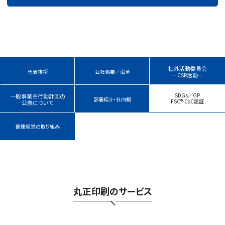
社外活動委員会
代表挨拶
会社概要／沿革
－CSR活動－
SDGs／GP
一般事業主行動計画の
部署紹介・社内報
FSC®-CoC認証
公表について
健康経営の取り組み
丸正印刷のサービス