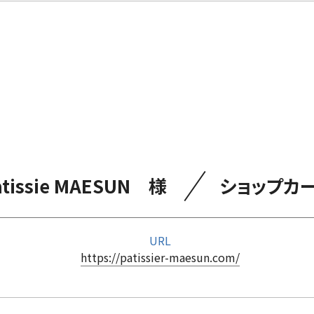
／
atissie MAESUN 様
ショップカ
URL
https://patissier-maesun.com/