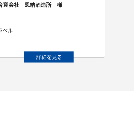
合資会社 恩納酒造所 様
株式会
ラベル
焼きた
詳細を見る