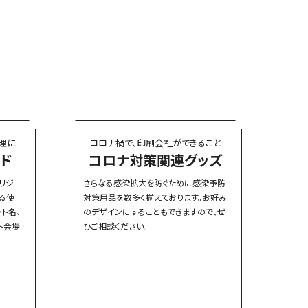
理に
コロナ禍で、
印刷会社ができること
ド
コロナ対策関連グッズ
リジ
さらなる感染拡大を防ぐために感染予防
る使
対策用品を数多く揃えております。お好み
ト名、
のデザインにすることもできますので、ぜ
ト会場
ひご相談ください。