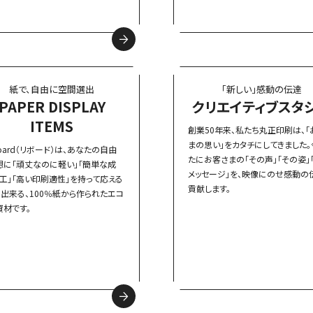
紙で、自由に空間選出
「新しい」感動の伝達
PAPER DISPLAY
クリエイティブ
スタ
ITEMS
創業50年来、私たち丸正印刷は、「
まの思い」をカタチにしてきました。
board（リボード）は、あなたの自由
たにお客さまの「その声」「その姿」
想に「頑丈なのに軽い」「簡単な成
メッセージ」を、映像にのせ感動の
加工」「高い印刷適性」を持って応える
貢献します。
の出来る、100％紙から作られたエコ
資材です。