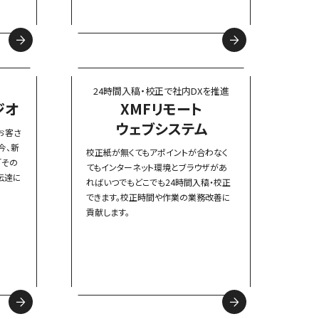
24時間入稿・校正で
社内DXを推進
ジオ
XMFリモート
ウェブシステム
お客さ
今、新
校正紙が無くてもアポイントが合わなく
「その
てもインターネット環境とブラウザがあ
伝達に
ればいつでもどこでも24時間入稿・校正
できます。校正時間や作業の業務改善に
貢献します。