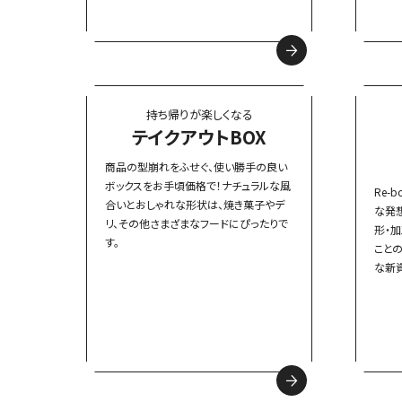
持ち帰りが楽しくなる
テイクアウトBOX
商品の型崩れをふせぐ、使い勝手の良い
ボックスをお手頃価格で！ナチュラルな風
Re-
合いとおしゃれな形状は、焼き菓子やデ
な発
リ、その他さまざまなフードにぴったりで
形・
す。
こと
な新