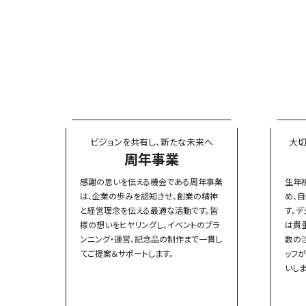
ビジョンを共有し、
新たな未来へ
大
周年事業
感謝の思いを伝える機会である周年事業
生年
は、企業の歩みを認知させ、創業の精神
め、
と経営理念を伝える最適な活動です。皆
す。
様の想いをヒヤリングし、イベントのプラ
は貴
ンニング・運営、記念品の制作まで一貫し
数の
てご提案＆サポートします。
ッフ
いしま