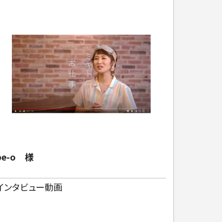
be-o 様
大興建
インタビュー動画