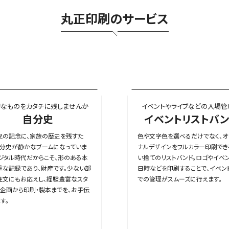
丸正印刷のサービス
切なものを
カタチに残しませんか
イベントやライブなどの
入場管
自分史
イベントリストバン
祝の記念に、家族の歴史を残すた
色や文字色を選べるだけでなく、オ
自分史が静かなブームになっていま
ナルデザインをフルカラー印刷でき
デジタル時代だからこそ、形のある本
い捨てのリストバンド。ロゴやイベン
重な記録であり、財産です。少ない部
日時などを印刷することで、イベン
注文にもお応えし、経験豊富なスタ
での管理がスムーズに行えます。
が企画から印刷・製本までを、お手伝
す。