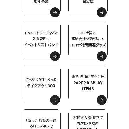
周年事業
自分史
イベントやライブなどの
コロナ禍で、
入場管理に
印刷会社ができること
イベントリストバンド
コロナ対策関連グッズ
紙で、自由に空間選出
持ち帰りが楽しくなる
PAPER DISPLAY
テイクアウトBOX
ITEMS
24時間入稿・校正で
「新しい」感動の伝達
社内DXを推進
クリエイティブ