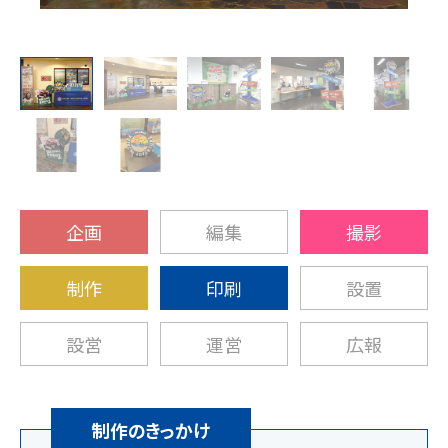
企画
編集
撮影
制作
印刷
設置
設営
運営
広報
制作のきっかけ