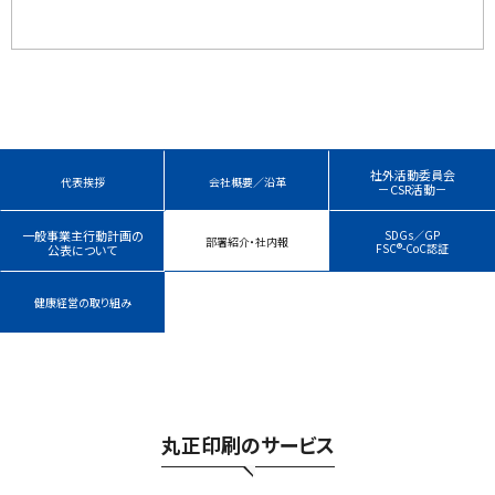
社外活動委員会
代表挨拶
会社概要／沿革
－CSR活動－
一般事業主行動計画の
SDGs／GP
部署紹介・社内報
FSC®-CoC認証
公表について
健康経営の取り組み
丸正印刷のサービス