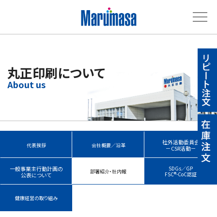
丸正印刷について
社外活動委員会
代表挨拶
会社概要／沿革
－CSR活動－
一般事業主行動計画の
SDGs／GP
部署紹介・社内報
FSC®-CoC認証
公表について
健康経営の取り組み