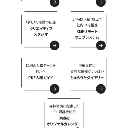
24時間入稿・校正で
「新しい」感動の伝達
社内DXを推進
クリエイティブ
XMFリモート
スタジオ
ウェブシステム
印刷の入稿データを
沖縄県民に
PDFへ
お得な情報がいっぱい
PDF入稿ガイド
ちゅらうたダイアリー
森林環境に配慮した
FSC認証紙使用
沖縄の
オリジナルカレンダー