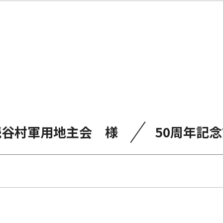
／
読谷村軍用地主会 様
50周年記