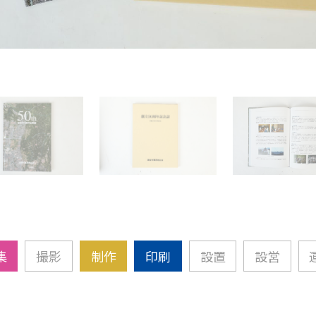
集
撮影
制作
印刷
設置
設営