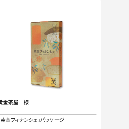
黄金茶屋 様
一般社
協会 
「黄金フィナンシェ」パッケージ
二つ折