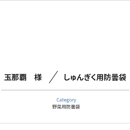
／
玉那覇 様
しゅんぎく用防曇袋
Category
野菜用防曇袋